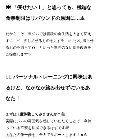
🍽 「痩せたい！」と思っても、極端な
食事制限はリバウンドの原因に…⚠️
だからこそ、当ジムでは普段の食生活を大きく変え
ずに、✅「少し足せるものを足す🥦」✅「少し減らせ
るものを減らす🍩」といった無理のない食事改善を
ご提案します✨
🏋️‍♂️ パーソナルトレーニングに興味はあ
るけど、なかなか踏み出せずにいるあ
なた！
まずは 
1度体験してみませんか？
🤗
実際にジムの雰囲気を感じていただくことで、今持
っている不安を払拭できるはずです🌈
あなたの第一歩を、全力でサポートします！🔥💪