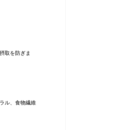
摂取を防ぎま
ラル、食物繊維