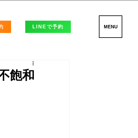
約
LINEで予約
MENU
不飽和