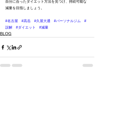
自分に合ったダイエット方法を見つけ、持続可能な
減量を目指しましょう。
#名古屋
#高岳
#久屋大通
#パーソナルジム
#
誤解
#ダイエット
#減量
BLOG
すべて表示
最新記事