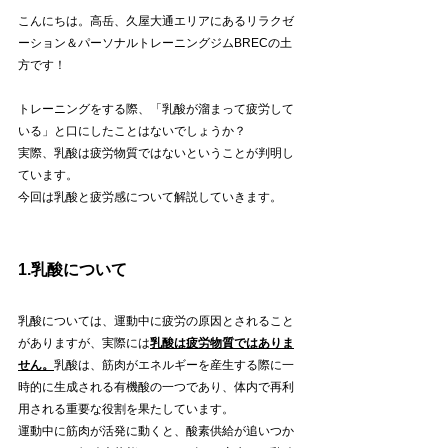
こんにちは。高岳、久屋大通エリアにあるリラクゼ
ーション＆パーソナルトレーニングジムBRECの土
方です！
トレーニングをする際、「乳酸が溜まって疲労して
いる」と口にしたことはないでしょうか？
実際、乳酸は疲労物質ではないということが判明し
ています。
今回は乳酸と疲労感について解説していきます。
1.乳酸について
乳酸については、運動中に疲労の原因とされること
がありますが、実際には
乳酸は疲労物質ではありま
せん。
乳酸は、筋肉がエネルギーを産生する際に一
時的に生成される有機酸の一つであり、体内で再利
用される重要な役割を果たしています。
運動中に筋肉が活発に動くと、酸素供給が追いつか