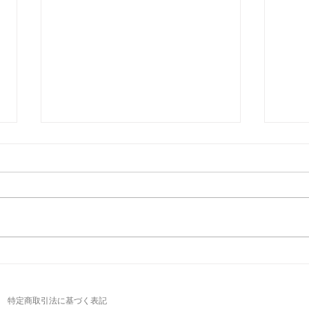
高齢者でも筋力は伸ばせる！
糖質
「シニア世代と筋トレ」の正
か？
しい関係
水化
特定商取引法に基づく表記