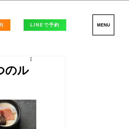
約
LINEで予約
MENU
つのル